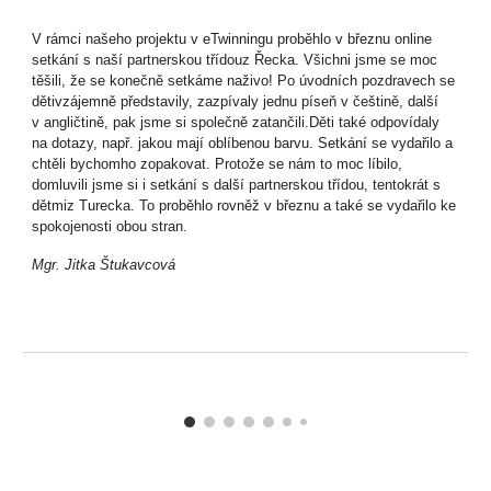
V rámci našeho projektu v eTwinningu proběhlo v březnu online
setkání s naší partnerskou třídouz Řecka. Všichni jsme se moc
těšili, že se konečně setkáme naživo! Po úvodních pozdravech se
dětivzájemně představily, zazpívaly jednu píseň v češtině, další
v angličtině, pak jsme si společně zatančili.Děti také odpovídaly
na dotazy, např. jakou mají oblíbenou barvu. Setkání se vydařilo a
chtěli bychomho zopakovat. Protože se nám to moc líbilo,
domluvili jsme si i setkání s další partnerskou třídou, tentokrát s
dětmiz Turecka. To proběhlo rovněž v březnu a také se vydařilo ke
spokojenosti obou stran.
Mgr. Jitka Štukavcová