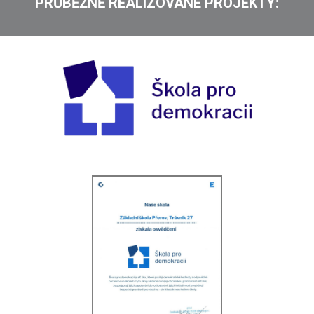
PRŮBĚŽNĚ
REALIZOVANÉ PROJEKTY: