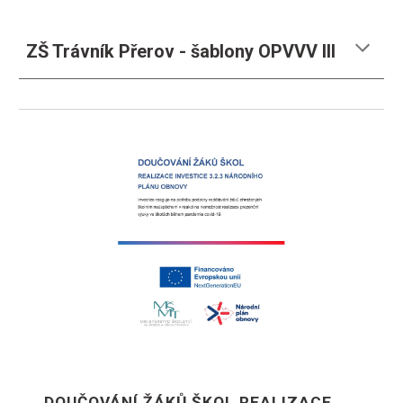
ZŠ Trávník Přerov - šablony OPVVV III
DOUČOVÁNÍ ŽÁKŮ ŠKOL REALIZACE