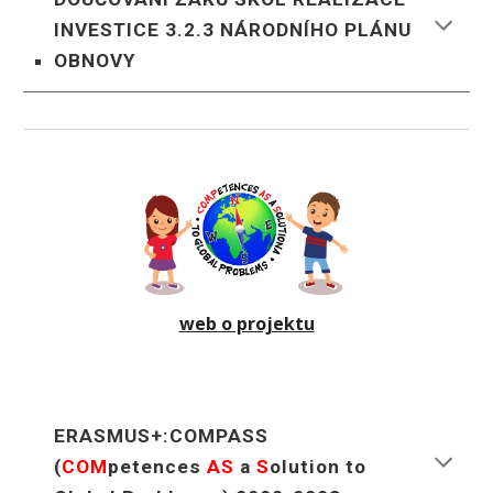
INVESTICE 3.2.3 NÁRODNÍHO PLÁNU
OBNOVY
web o projektu
ERASMUS+:COMPASS
(
C
OM
petences
A
S
a
S
olution to