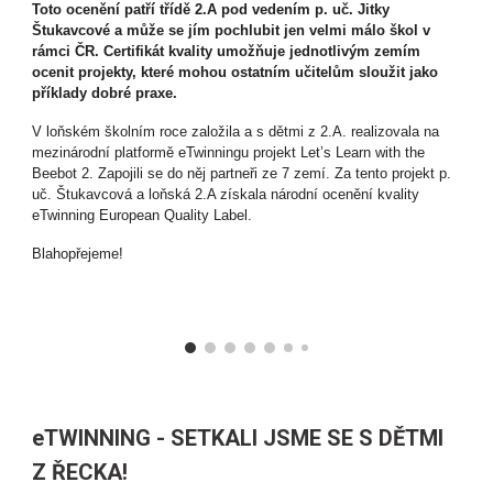
Toto ocenění patří třídě 2.A pod vedením p. uč. Jitky
Štukavcové a může se jím pochlubit jen velmi málo škol v
rámci ČR. Certifikát kvality umožňuje jednotlivým zemím
ocenit projekty, které mohou ostatním učitelům sloužit jako
příklady dobré praxe.
V loňském školním roce založila a s dětmi z 2.A. realizovala na
mezinárodní platformě eTwinningu projekt Let’s Learn with the
Beebot 2. Zapojili se do něj partneři ze 7 zemí. Za tento projekt p.
uč. Štukavcová a loňská 2.A získala národní ocenění kvality
eTwinning European Quality Label.
Blahopřejeme!
eTWINNING - SETKALI JSME SE S DĚTMI
Z ŘECKA!