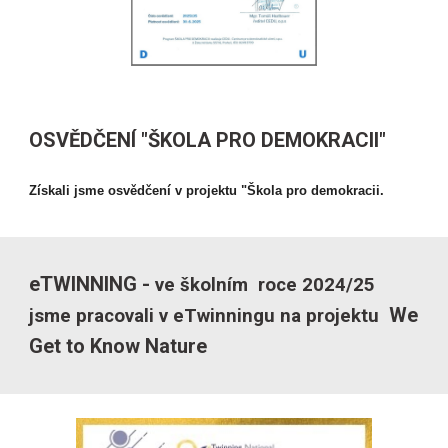
OSVĚDČENÍ "
ŠKOLA PRO DEMOKRACI
I"
Získali jsme osvědčení v projektu "Škola pro demokracii.
eTWINNING -
ve školním roce 202
4
/2
5
We
jsme pracovali v eTwinningu na projektu
Get to Know Nature