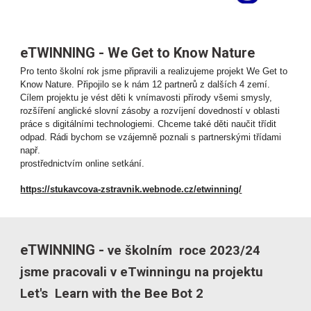
eTWINNING - We Get to Know Nature
Pro tento školní rok jsme připravili a realizujeme projekt We Get to
Know Nature. Připojilo se k nám 12 partnerů z dalších 4 zemí.
Cílem projektu je vést děti k vnímavosti přírody všemi smysly,
rozšíření anglické slovní zásoby a rozvíjení dovedností v oblasti
práce s digitálními technologiemi. Chceme také děti naučit třídit
odpad. Rádi bychom se vzájemně poznali s partnerskými třídami
např.
prostřednictvím online setkání.
https://stukavcova-zstravnik.webnode.cz/etwinning/
eTWINNING -
ve školním roce 2023/24
jsme pracovali v eTwinningu na projektu
Let's Learn with the Bee Bot 2