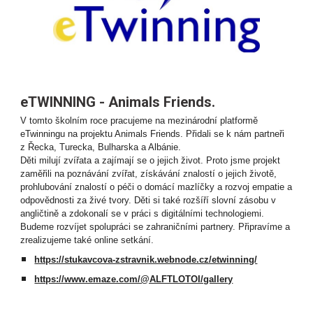
eTWINNING - Animals Friends.
V tomto školním roce pracujeme na mezinárodní platformě
eTwinningu na projektu Animals Friends. Přidali se k nám partneři
z Řecka, Turecka, Bulharska a Albánie.
Děti milují zvířata a zajímají se o jejich život. Proto jsme projekt
zaměřili na poznávání zvířat, získávání znalostí o jejich životě,
prohlubování znalostí o péči o domácí mazlíčky a rozvoj empatie a
odpovědnosti za živé tvory. Děti si také rozšíří slovní zásobu v
angličtině a zdokonalí se v práci s digitálními technologiemi.
Budeme rozvíjet spolupráci se zahraničními partnery. Připravíme a
zrealizujeme také online setkání.
https://stukavcova-zstravnik.webnode.cz/etwinning/
https://www.emaze.com/@ALFTLOTOI/gallery