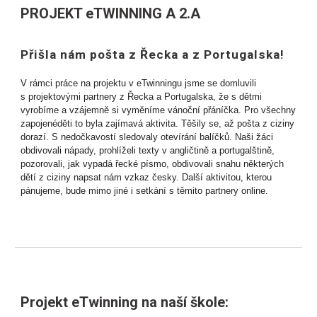
PROJEKT eTWINNING A 2.A
Přišla nám pošta z Řecka a z Portugalska!
V rámci práce na projektu v eTwinningu jsme se domluvili
s projektovými partnery z Řecka a Portugalska, že s dětmi
vyrobíme a vzájemně si vyměníme vánoční přáníčka. Pro všechny
zapojenéděti to byla zajímavá aktivita. Těšily se, až pošta z ciziny
dorazí. S nedočkavostí sledovaly otevírání balíčků. Naši žáci
obdivovali nápady, prohlíželi texty v angličtině a portugalštině,
pozorovali, jak vypadá řecké písmo, obdivovali snahu některých
dětí z ciziny napsat nám vzkaz česky. Další aktivitou, kterou
pánujeme, bude mimo jiné i setkání s těmito partnery online.
Projekt eTwinning na naší škole: