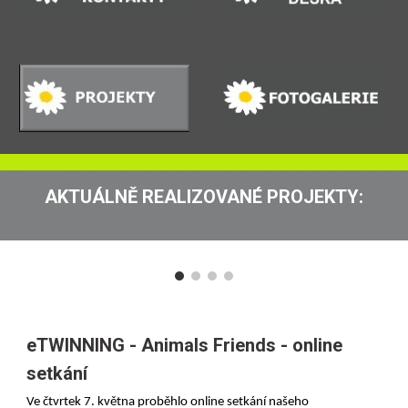
AKTUÁLNĚ
REALIZOVANÉ PROJEKTY:
eTWINNING - Animals Friends - online
setkání
Ve čtvrtek 7. května proběhlo online setkání našeho