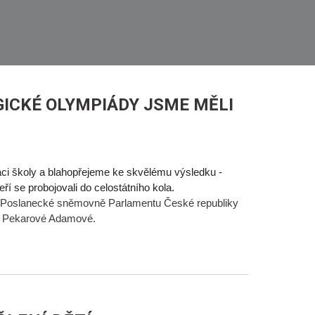
GICKÉ OLYMPIÁDY JSME MĚLI
ci školy a blahopřejeme ke skvělému výsledku -
ří se probojovali do celostátního kola.
2 v Poslanecké sněmovně Parlamentu České republiky
y Pekarové Adamové.