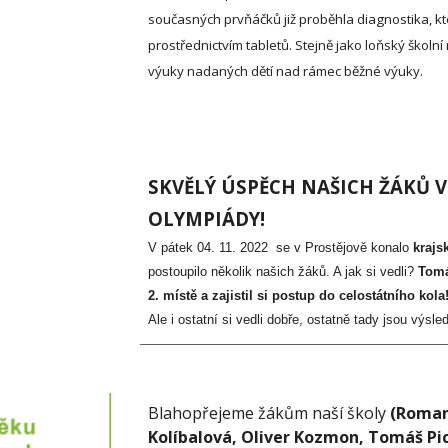
současných prvňáčků již proběhla diagnostika, k
prostřednictvím tabletů. Stejně jako loňský škol
výuky nadaných dětí nad rámec běžné výuky.
SKVĚLÝ ÚSPĚCH NAŠICH ŽÁKŮ 
OLYMPIÁDY!
V pátek 04. 11. 2022 se v Prostějově konalo
krajs
postoupilo několik našich žáků. A jak si vedli?
Tomá
2. místě a zajistil si postup do celostátního kola
Ale i ostatní si vedli dobře, ostatně tady jsou výsle
Blahopřejeme žákům naší školy
(Roman
Kolíbalová, Oliver Kozmon, Tomáš Pi