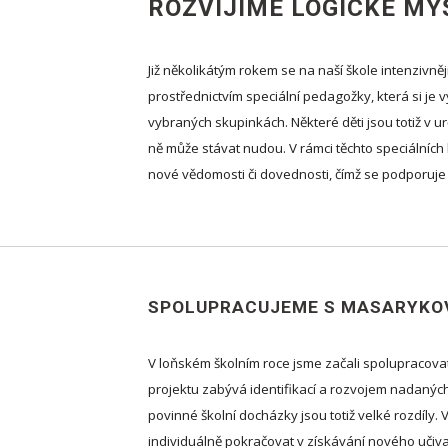
ROZVÍJÍME LOGICKÉ MY
Již několikátým rokem se na naší škole intenzivně
prostřednictvím speciální pedagožky, která si je
vybraných skupinkách. Některé děti jsou totiž v 
ně může stávat nudou. V rámci těchto speciálních ho
nové vědomosti či dovednosti, čímž se podporuje 
SPOLUPRACUJEME S MASARYKOV
V loňském školním roce jsme začali spolupracovat
projektu zabývá identifikací a rozvojem nadaných d
povinné školní docházky jsou totiž velké rozdíly. 
individuálně pokračovat v získávání nového učiva 