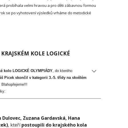
terá probíhala velmi hravou a pro děti zábavnou formou
ní rok se po vyhotovení výsledků vrháme do metodické
V KRAJSKÉM KOLE LOGICKÉ
ké kolo LOGICKÉ OLYMPIÁDY
, do kterého
š Picek skončil v kategorii 3.-5. třídy na skvělém
!
Blahopřejeme!!!
dky:
 Dulovec, Zuzana Gardavská, Hana
cek)
, kteří
postoupili do krajského kola