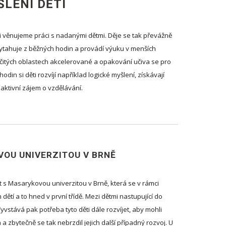
ŠLENÍ DĚTÍ
ji věnujeme práci s nadanými dětmi. Děje se tak převážně
 vytahuje z běžných hodin a provádí výuku v menších
určitých oblastech akcelerované a opakování učiva se pro
din si děti rozvíjí například logické myšlení, získávají
aktivní zájem o vzdělávání.
OU UNIVERZITOU V BRNĚ
 s Masarykovou univerzitou v Brně, která se v rámci
ětí a to hned v první třídě. Mezi dětmi nastupující do
Vyvstává pak potřeba tyto děti dále rozvíjet, aby mohli
a zbytečně se tak nebrzdil jejich další případný rozvoj. U