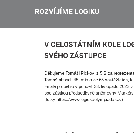
ROZVÍJÍME LOGIKU
V CELOSTÁTNÍM KOLE LO
SVÉHO ZÁSTUPCE
Děkujeme Tomáši Pickovi z 5.B za reprezenta
Tomáš obsadil 45. místo ze 65 soutěžících, kte
Finále proběhlo v pondělí 28. listopadu 202
pod záštitou předsedkyně sněmovny Markét
(fotky:https://www.logickaolympiada.cz/)