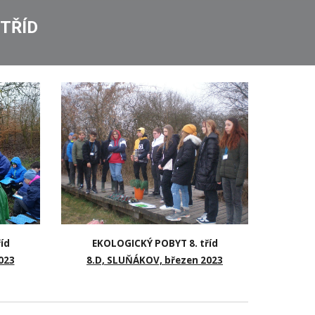
 TŘÍD
EKOLOGICKÝ POBYT 8. tříd
íd
8.D, SLUŇÁKOV, březen 2023
023