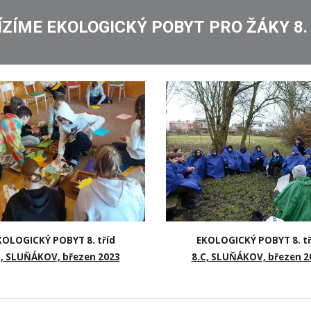
ÍZÍME
EKOLOGICKÝ POBYT
PRO ŽÁKY
8
.
KOLOGICKÝ POBYT 8. tříd
EKOLOGICKÝ POBYT 8. tř
B, SLUŇÁKOV, březen 2023
8.C, SLUŇÁKOV, březen 2