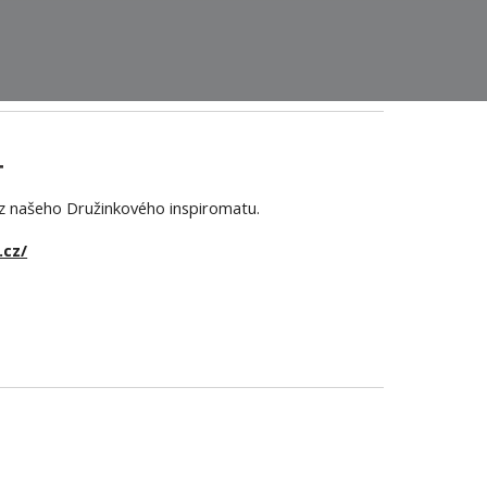
T
 z našeho Družinkového inspiromatu
.
.cz/